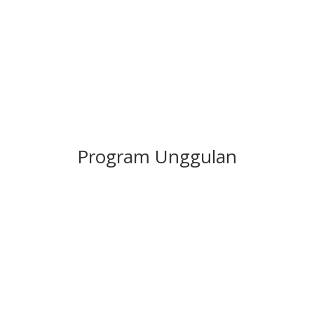
LINK PPDB 2025 ]
Program Unggulan

Tahfidz