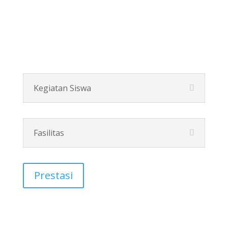
Tali, Sepeda, Lempar Gelang, Bowling dan Bulutangkis
dll.
Kegiatan Siswa
Fasilitas
Prestasi