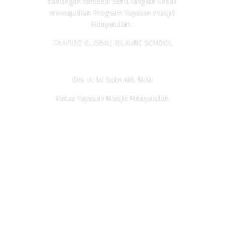
tantangan tersebut serta langkah untuk
mewujudkan Program Yayasan masjid
Hidayatullah :
TAHFIDZ GLOBAL ISLAMIC SCHOOL
Drs. H. M. Sukri Alfi, M.M
Ketua Yayasan Masjid Hidayatullah