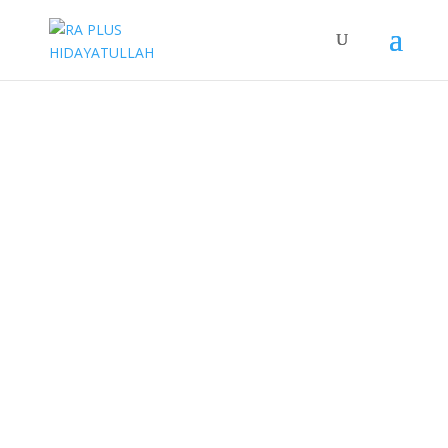
RA PLUS
HIDAYATULLAH
Tahfidz Global
Islamic
Kindergarten
Membentuk peserta didik
yang
berakhlak mulia
, berprestasi, dan
berbudaya lingkungan.
Lets Join With us [