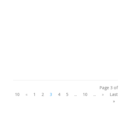
Zainul Qomari
Zainul Qomari
Page 3 of
10
«
1
2
3
4
5
...
10
...
»
Last
»