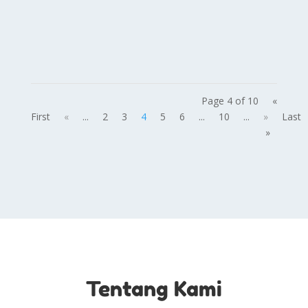
Zainul Qomari
Page 4 of 10
«
First
«
...
2
3
4
5
6
...
10
...
»
Last
»
Tentang Kami