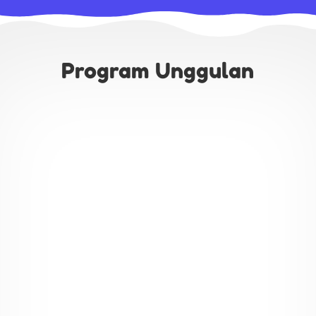
Program Unggulan

Tahfidz
Hafalan
Al-Quran juz 30
untuk peserta didik. Selain itu
juga terdapat hafalan Hadist, bacaan sholat, tahlil dan
doa sehari-hari.