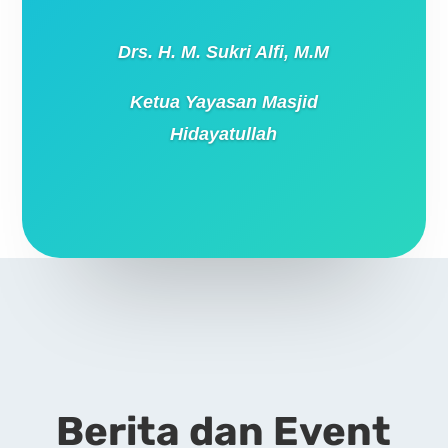
Drs. H. M. Sukri Alfi, M.M
Ketua Yayasan Masjid
Hidayatullah
Berita dan Event